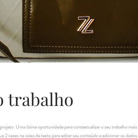
 trabalho
 projeto. Uma ótima oportunidade para contextualizar o seu trabalho mais
que 2 vezes na caixa de texto para editar seu conteúdo e adicionar os dados