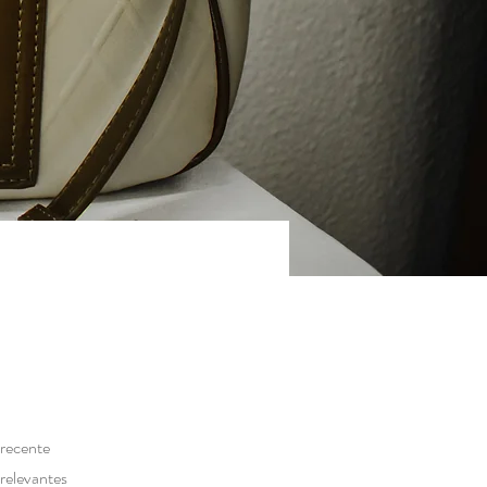
 recente
 relevantes