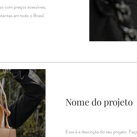
so com preços acessíveis,
tantes em todo o Brasil.
Nome do projeto
Essa é a descrição do seu projeto. Fa