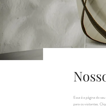
Nosso
Essa é a página do seu
para os visitantes. Cli