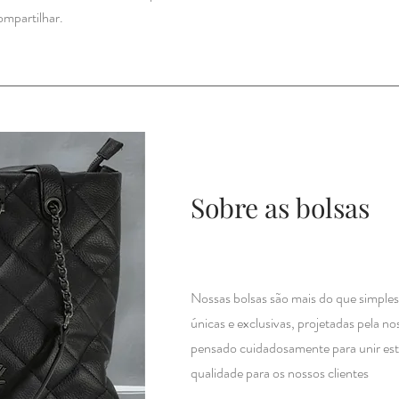
ompartilhar.
Sobre as bolsas
Nossas bolsas são mais do que simples
únicas e exclusivas, projetadas pela n
pensado cuidadosamente para unir esti
qualidade para os nossos clientes