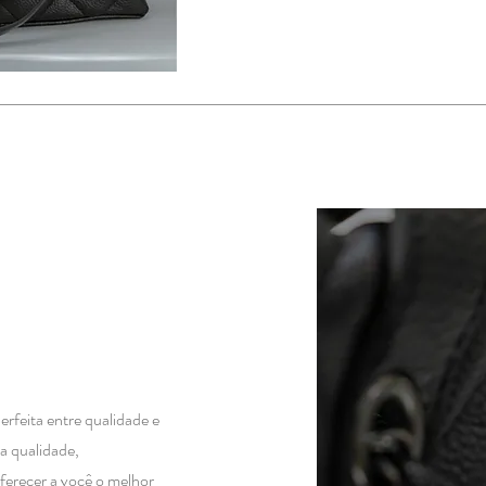
rfeita entre qualidade e
a qualidade,
ferecer a você o melhor