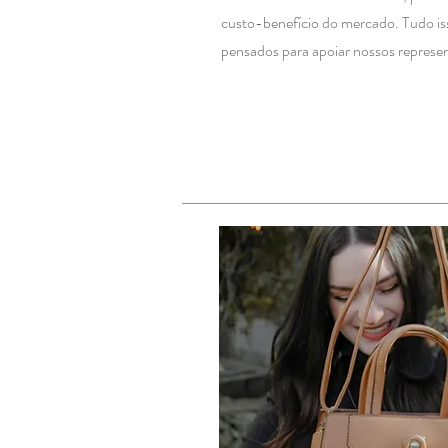
custo-benefício do mercado. Tudo is
pensados para apoiar nossos represen