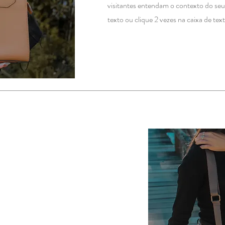
visitantes entendam o contexto do seu
texto ou clique 2 vezes na caixa de te